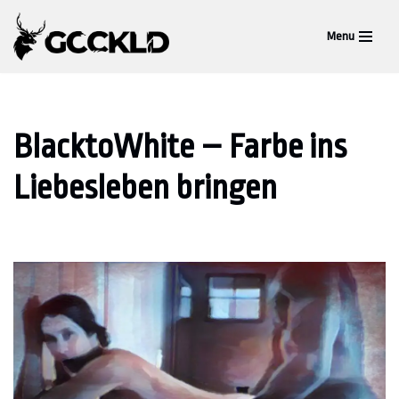
Menu
Zum
Inhalt
springen
BlacktoWhite – Farbe ins
Liebesleben bringen