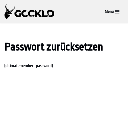
Menu
Zum
Inhalt
springen
Passwort zurücksetzen
[ultimatemember_password]